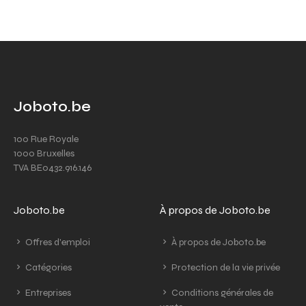
Joboto.be
100 Rue Royale
1000 Bruxelles
TVA BE0432.916.146
Joboto.be
À propos de Joboto.be
Offres d'emploi
À propos de Joboto.be
Catégories
Protection de la vie privée
Entreprises
Conditions générales de