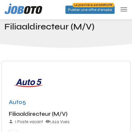
Skip to main content
La première est GRATUITE
Publier une offre d'emploi
Emplois
Filiaaldirecteur (M/V)
Accueil
Filiaaldirecteur (M/V)
Auto5
Filiaaldirecteur (M/V)
1 Poste vacant
1,629 Vues