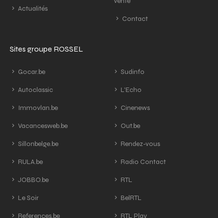
vente
Actualités
Contact
Sites groupe ROSSEL
Gocar.be
Sudinfo
Autoclassic
L'Echo
Immovlan.be
Cinenews
Vacancesweb.be
Out.be
Sillonbelge.be
Rendez-vous
RULA.be
Radio Contact
JOBBO.be
RTL
Le Soir
BelRTL
References.be
RTL Play