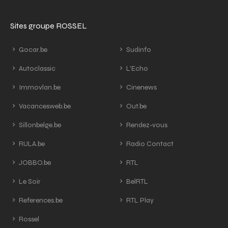
Sites groupe ROSSEL
Gocar.be
Sudinfo
Autoclassic
L'Echo
Immovlan.be
Cinenews
Vacancesweb.be
Out.be
Sillonbelge.be
Rendez-vous
RULA.be
Radio Contact
JOBBO.be
RTL
Le Soir
BelRTL
References.be
RTL Play
Rossel