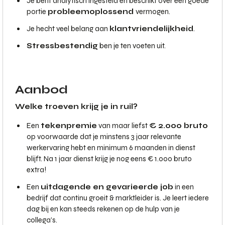
Je bent analytisch ingesteld en beschikt over een goede
portie
probleemoplossend
vermogen.
Je hecht veel belang aan
klantvriendelijkheid
.
Stressbestendig
ben je ten voeten uit.
Aanbod
Welke troeven krijg je in ruil?
Een
tekenpremie
van maar liefst
€ 2.000 bruto
op voorwaarde dat je minstens 3 jaar relevante
werkervaring hebt en minimum 6 maanden in dienst
blijft. Na 1 jaar dienst krijg je nog eens € 1.000 bruto
extra!
Een
uitdagende en gevarieerde job
in een
bedrijf dat continu groeit & marktleider is. Je leert iedere
dag bij en kan steeds rekenen op de hulp van je
collega’s.