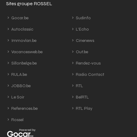
Sites groupe ROSSEL
Gocar.be
Sudinfo
Autoclassic
L'Echo
Immovlan.be
Cinenews
Vacancesweb.be
Out.be
Sillonbelge.be
Rendez-vous
RULA.be
Radio Contact
JOBBO.be
RTL
Le Soir
BelRTL
References.be
RTL Play
Rossel
Powered by