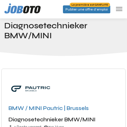
Skip to main content
La première est GRATUITE
Publier une offre d'emploi
Emplois
Diagnosetechnieker BMW/MINI
Accueil
Diagnosetechnieker
BMW/MINI
BMW / MINI Pautric | Brussels
Diagnosetechnieker BMW/MINI