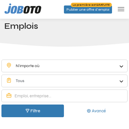
Skip to main content
La première est GRATUITE
Publier une offre d'emploi
Emplois à Zoersel - Joboto
Accueil
Emplois
N'importe où
Tous
Filtre
Avancé