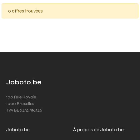
0 offres trouvées
Joboto.be
100 Rue Royale
1000 Bruxelles
TVA BE0432.916.146
Joboto.be
À propos de Joboto.be