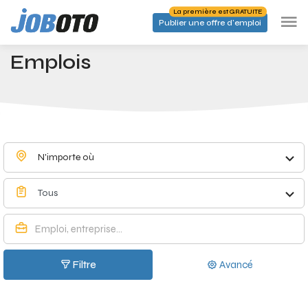
Skip to main content
La première est GRATUITE
Publier une offre d'emploi
Emplois à Wilrijk - Joboto
Accueil
Emplois
N'importe où
Tous
Filtre
Avancé