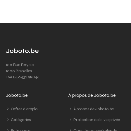
Joboto.be
100 Rue Royale
1000 Bruxelles
TVA BE0432.916.146
Joboto.be
À propos de Joboto.be
Offres d'emploi
À propos de Joboto.be
Catégories
Protection de la vie privée
Entreprises
Conditions générales de