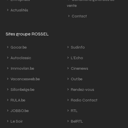
vente
Actualités
Contact
Sites groupe ROSSEL
Gocar.be
Sudinfo
Autoclassic
L'Echo
Immovlan.be
Cinenews
Vacancesweb.be
Out.be
Sillonbelge.be
Rendez-vous
RULA.be
Radio Contact
JOBBO.be
RTL
Le Soir
BelRTL