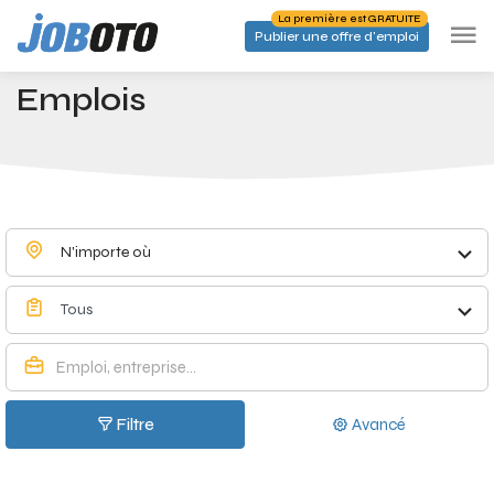
Skip to main content
La première est GRATUITE
Publier une offre d'emploi
Emplois à Vieux-Genappe - Joboto
Accueil
Emplois
N'importe où
Tous
Filtre
Avancé