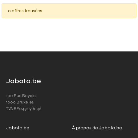
0 offres trouvées
Joboto.be
100 Rue Royale
1000 Bruxelles
TVA BE0432.916.146
Joboto.be
À propos de Joboto.be