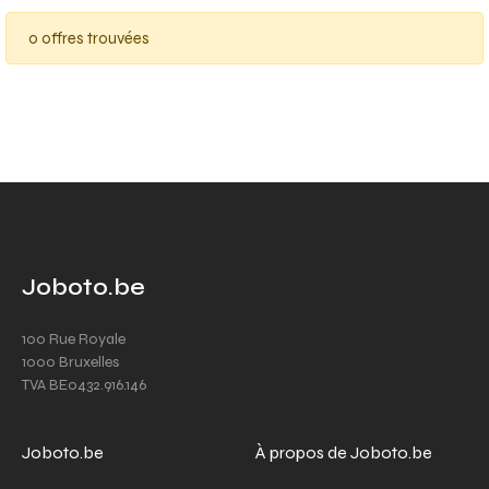
0 offres trouvées
Joboto.be
100 Rue Royale
1000 Bruxelles
TVA BE0432.916.146
Joboto.be
À propos de Joboto.be