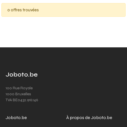
0 offres trouvées
Joboto.be
100 Rue Royale
1000 Bruxelles
TVA BE0432.916.146
Joboto.be
À propos de Joboto.be