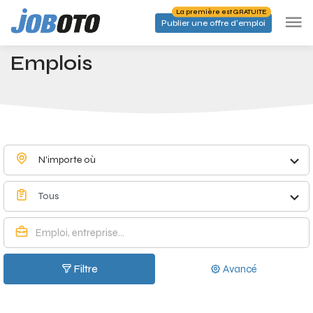
Skip to main content
La première est GRATUITE
Publier une offre d'emploi
Emplois à Vedrin - Joboto
Accueil
Emplois
N'importe où
Tous
Filtre
Avancé