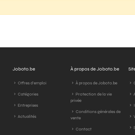
Joboto.be
À propos de Joboto.be
Si
Offres d'emploi
À propos de Joboto.be
G
Catégories
Protection de la vie
A
privée
Entreprises
I
Conditions générales de
Actualités
V
vente
S
Contact