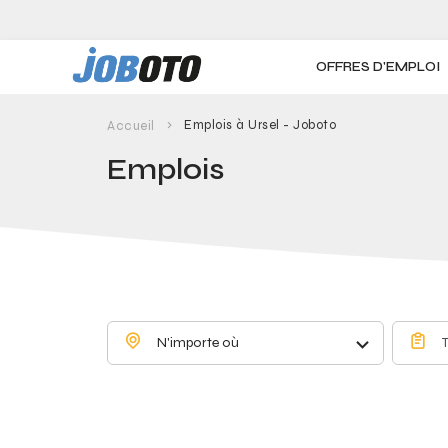
Skip to main content
OFFRES D'EMPLOI
Emplois à Ursel - Joboto
Accueil
Emplois
N'importe où