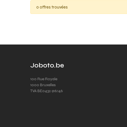
0 offres trouvées
Joboto.be
100 Rue Royale
1000 Bruxelles
TVA BE0432.916.146