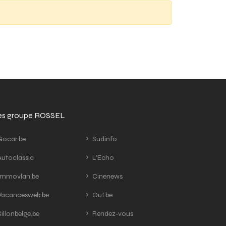
tes groupe ROSSEL
ocar.be
Sudinfo
utoclassic
L'Echo
mmovlan.be
Cinenews
acancesweb.be
Out.be
illonbelge.be
Rendez-vous