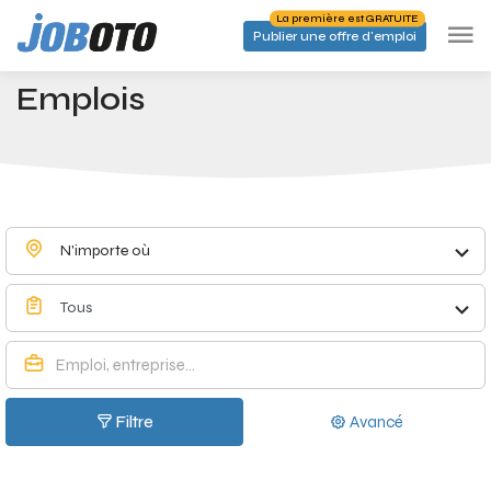
Skip to main content
La première est GRATUITE
Publier une offre d'emploi
Emplois à Ucimont - Joboto
Accueil
Emplois
N'importe où
Tous
Filtre
Avancé