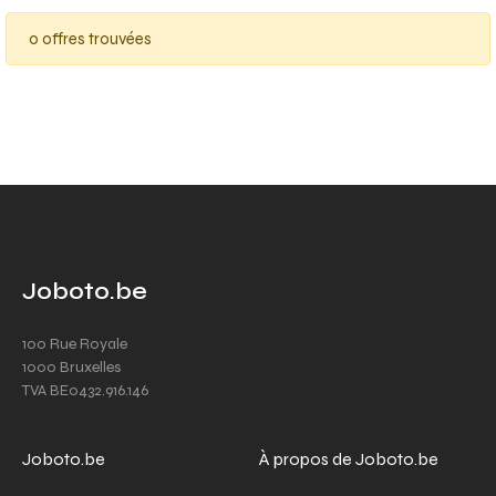
0 offres trouvées
Joboto.be
100 Rue Royale
1000 Bruxelles
TVA BE0432.916.146
Joboto.be
À propos de Joboto.be