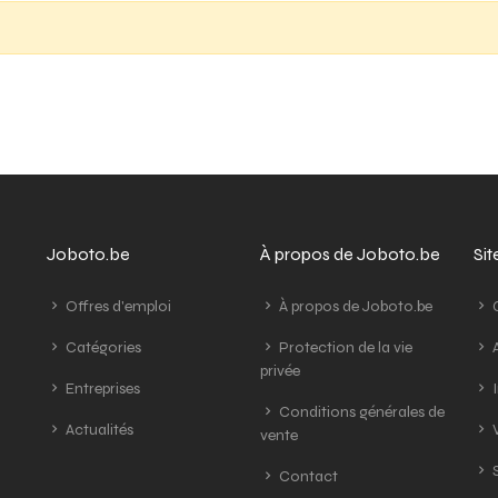
Joboto.be
À propos de Joboto.be
Si
Offres d'emploi
À propos de Joboto.be
G
Catégories
Protection de la vie
A
privée
Entreprises
I
Conditions générales de
Actualités
V
vente
S
Contact