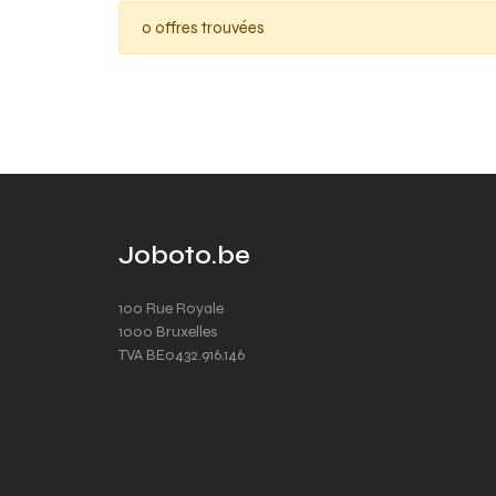
0 offres trouvées
Joboto.be
100 Rue Royale
1000 Bruxelles
TVA BE0432.916.146