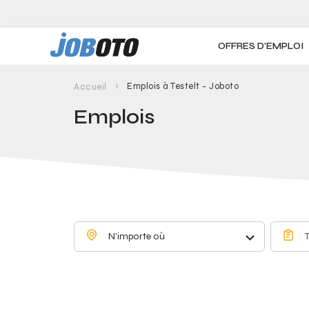
Skip to main content
OFFRES D'EMPLOI
Emplois à Testelt - Joboto
Accueil
Emplois
N'importe où