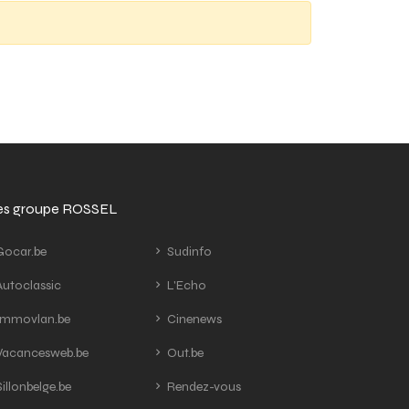
tes groupe ROSSEL
ocar.be
Sudinfo
utoclassic
L'Echo
mmovlan.be
Cinenews
acancesweb.be
Out.be
illonbelge.be
Rendez-vous