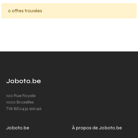
0 offres trouvées
Joboto.be
100 Rue Royale
1000 Bruxelles
TVA BE0432.916.146
Joboto.be
À propos de Joboto.be