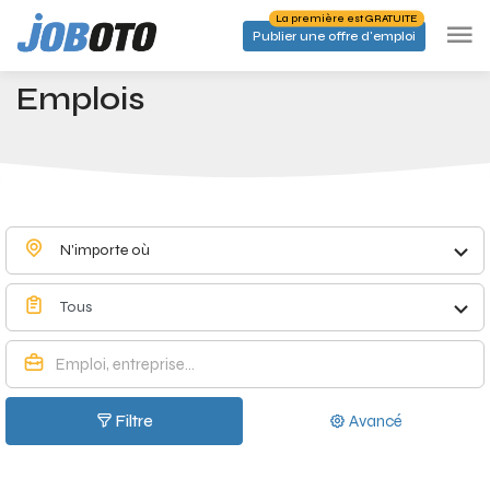
Skip to main content
La première est GRATUITE
Publier une offre d'emploi
Emplois à Tervuren - Joboto
Accueil
Emplois
N'importe où
Tous
Filtre
Avancé