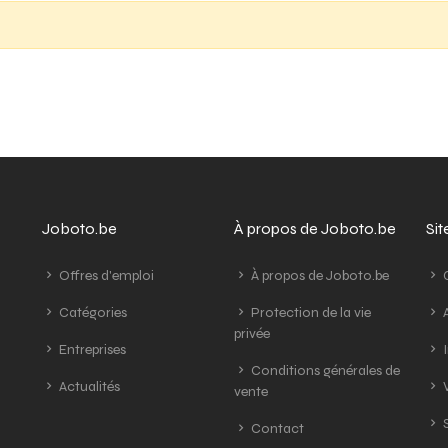
Joboto.be
À propos de Joboto.be
Si
Offres d'emploi
À propos de Joboto.be
G
Catégories
Protection de la vie
A
privée
Entreprises
I
Conditions générales de
Actualités
V
vente
S
Contact