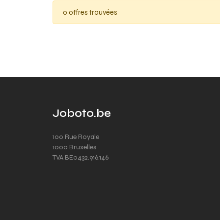
0 offres trouvées
Joboto.be
100 Rue Royale
1000 Bruxelles
TVA BE0432.916.146