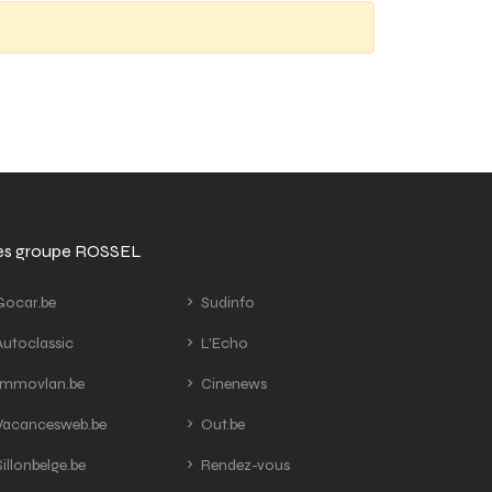
tes groupe ROSSEL
ocar.be
Sudinfo
utoclassic
L'Echo
mmovlan.be
Cinenews
acancesweb.be
Out.be
illonbelge.be
Rendez-vous