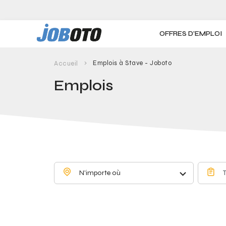
Skip to main content
OFFRES D'EMPLOI
Emplois à Stave - Joboto
Accueil
Emplois
N'importe où