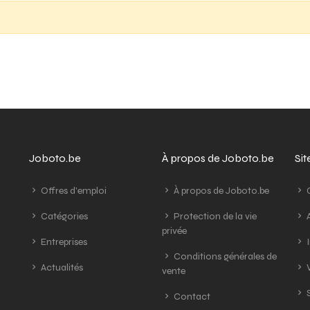
Joboto.be
À propos de Joboto.be
Si
Offres d'emploi
À propos de Joboto.be
G
Catégories
Protection de la vie
A
privée
Entreprises
I
Conditions générales de
Actualités
V
vente
S
Contact