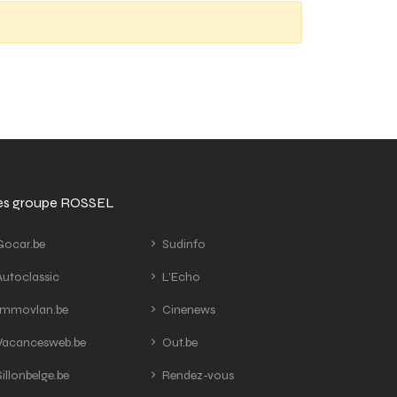
tes groupe ROSSEL
ocar.be
Sudinfo
utoclassic
L'Echo
mmovlan.be
Cinenews
acancesweb.be
Out.be
illonbelge.be
Rendez-vous