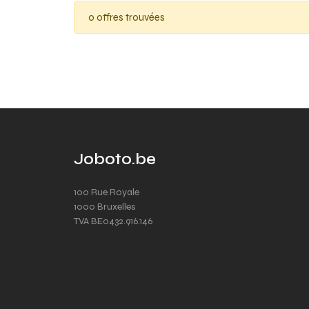
0 offres trouvées
Joboto.be
100 Rue Royale
1000 Bruxelles
TVA BE0432.916.146