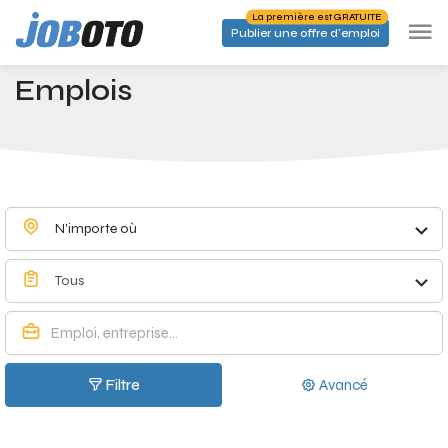
Skip to main content
La première est GRATUITE
Publier une offre d'emploi
Emplois à Sint-Gillis-Waas - Joboto
Accueil
Emplois
N'importe où
Tous
Filtre
Avancé