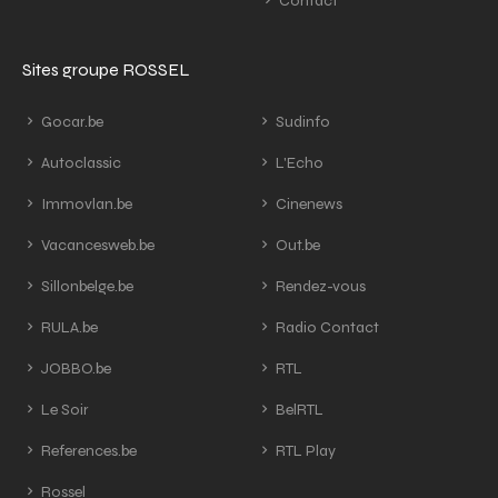
Contact
Sites groupe ROSSEL
Gocar.be
Sudinfo
Autoclassic
L'Echo
Immovlan.be
Cinenews
Vacancesweb.be
Out.be
Sillonbelge.be
Rendez-vous
RULA.be
Radio Contact
JOBBO.be
RTL
Le Soir
BelRTL
References.be
RTL Play
Rossel