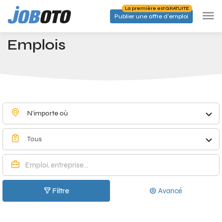
Skip to main content
La première est GRATUITE
Publier une offre d'emploi
Emplois à Scy - Joboto
Accueil
Emplois
N'importe où
Tous
Filtre
Avancé