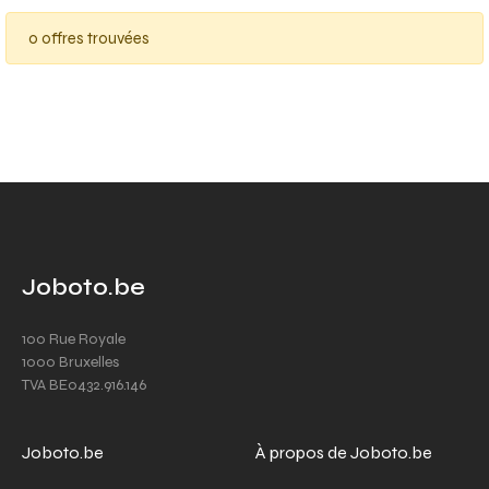
0 offres trouvées
Joboto.be
100 Rue Royale
1000 Bruxelles
TVA BE0432.916.146
Joboto.be
À propos de Joboto.be