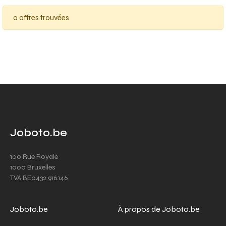
0 offres trouvées
Joboto.be
100 Rue Royale
1000 Bruxelles
TVA BE0432.916.146
Joboto.be
À propos de Joboto.be