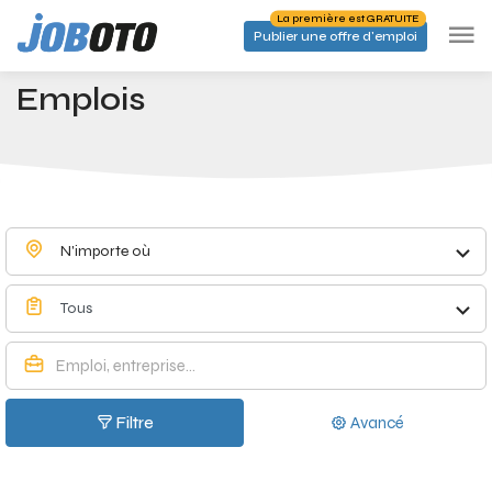
Skip to main content
La première est GRATUITE
Publier une offre d'emploi
Emplois à Schoten - Joboto
Accueil
Emplois
N'importe où
Tous
Filtre
Avancé