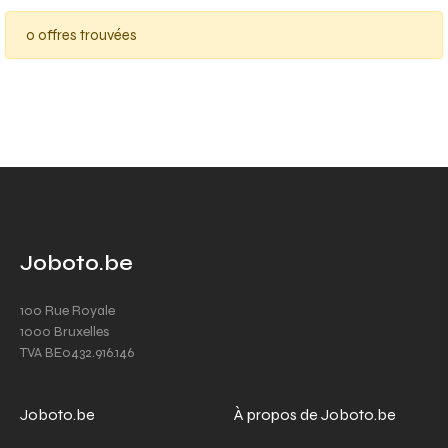
0 offres trouvées
Joboto.be
100 Rue Royale
1000 Bruxelles
TVA BE0432.916.146
Joboto.be
À propos de Joboto.be