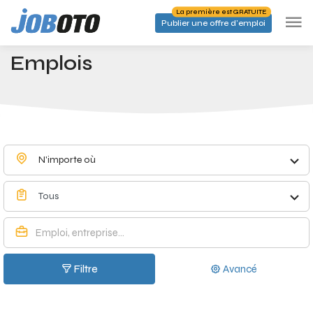
Skip to main content
La première est GRATUITE
Publier une offre d'emploi
Emplois à Rienne - Joboto
Accueil
Emplois
N'importe où
Tous
Filtre
Avancé