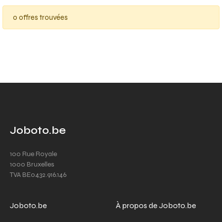
0 offres trouvées
Joboto.be
100 Rue Royale
1000 Bruxelles
TVA BE0432.916.146
Joboto.be
À propos de Joboto.be