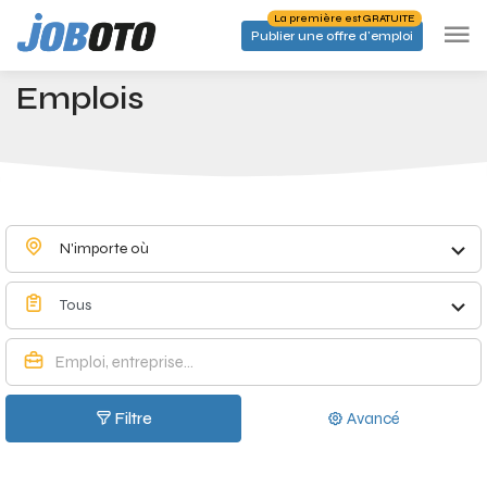
Skip to main content
La première est GRATUITE
Publier une offre d'emploi
Emplois à Retie - Joboto
Accueil
Emplois
N'importe où
Tous
Filtre
Avancé