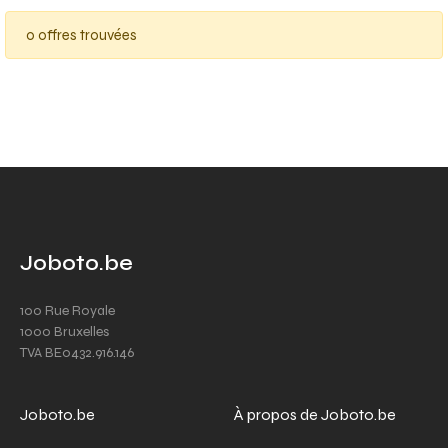
0 offres trouvées
Joboto.be
100 Rue Royale
1000 Bruxelles
TVA BE0432.916.146
Joboto.be
À propos de Joboto.be