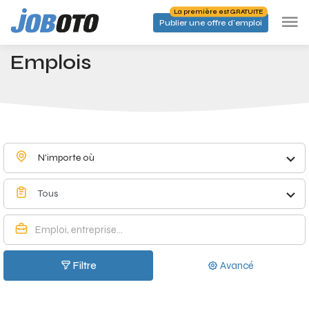
Skip to main content
La première est GRATUITE
Publier une offre d'emploi
Emplois à Poulseur - Joboto
Accueil
Emplois
N'importe où
Tous
Filtre
Avancé