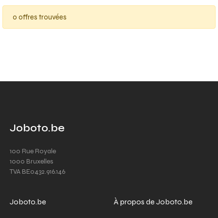
0 offres trouvées
Joboto.be
100 Rue Royale
1000 Bruxelles
TVA BE0432.916.146
Joboto.be
À propos de Joboto.be