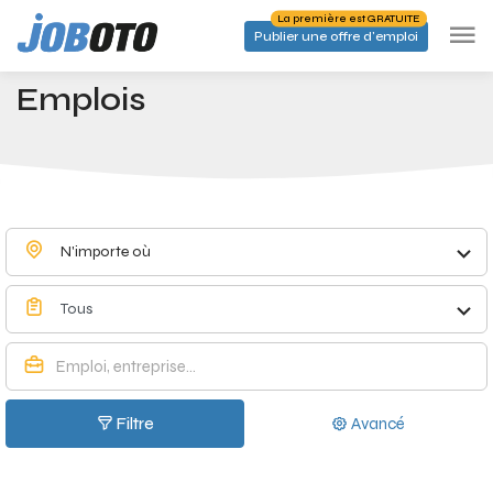
Skip to main content
La première est GRATUITE
Publier une offre d'emploi
Emplois à Poppel - Joboto
Accueil
Emplois
N'importe où
Tous
Filtre
Avancé