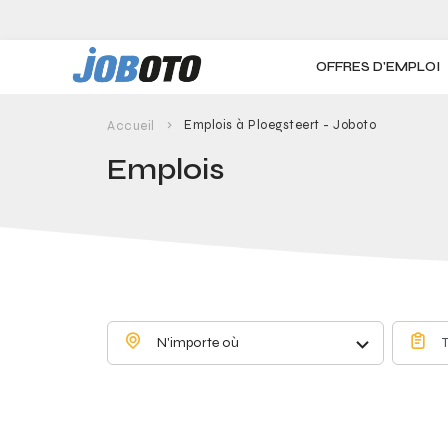
Skip to main content
OFFRES D'EMPLOI
Emplois à Ploegsteert - Joboto
Accueil
Emplois
N'importe où