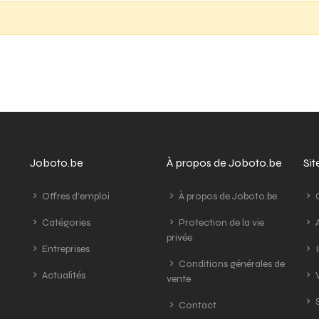
Joboto.be
À propos de Joboto.be
Si
Offres d'emploi
À propos de Joboto.be
G
Catégories
Protection de la vie
A
privée
Entreprises
I
Conditions générales de
Actualités
V
vente
S
Contact