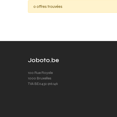
0 offres trouvées
Joboto.be
100 Rue Royale
1000 Bruxelles
TVA BE0432.916.146