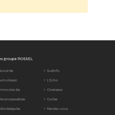
tes groupe ROSSEL
ocar.be
Sudinfo
utoclassic
L'Echo
mmovlan.be
Cinenews
acancesweb.be
Out.be
illonbelge.be
Rendez-vous