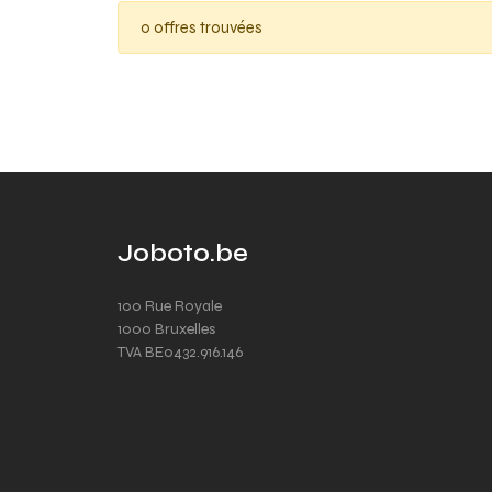
0 offres trouvées
Joboto.be
100 Rue Royale
1000 Bruxelles
TVA BE0432.916.146