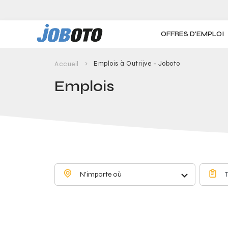
Skip to main content
OFFRES D'EMPLOI
Emplois à Outrijve - Joboto
Accueil
Emplois
N'importe où