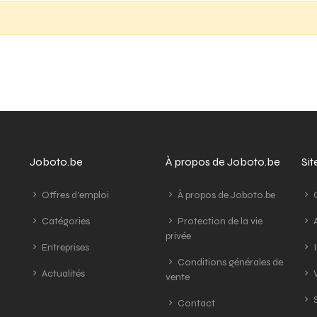
Joboto.be
À propos de Joboto.be
Si
Offres d'emploi
À propos de Joboto.be
G
Catégories
Protection de la vie
A
privée
Entreprises
I
Conditions générales de
Actualités
V
vente
S
Contact