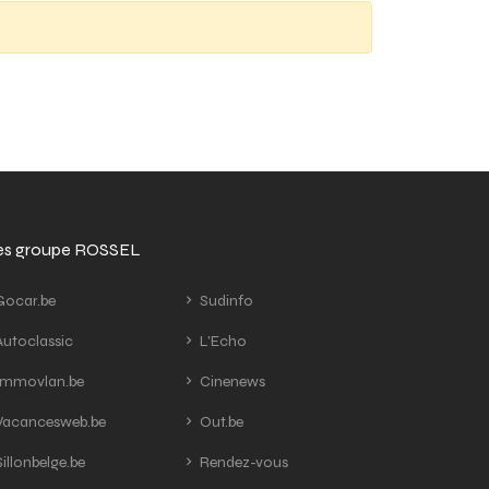
tes groupe ROSSEL
ocar.be
Sudinfo
utoclassic
L'Echo
mmovlan.be
Cinenews
acancesweb.be
Out.be
illonbelge.be
Rendez-vous