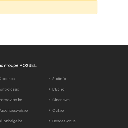
tes groupe ROSSEL
ocar.be
Sudinfo
utoclassic
L'Echo
mmovlan.be
Cinenews
acancesweb.be
Out.be
illonbelge.be
Rendez-vous