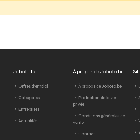
Joboto.be
À propos de Joboto.be
Si
Offres d'emploi
À propos de Joboto.be
G
Catégories
Protection de la vie
A
privée
Entreprises
I
Conditions générales de
Actualités
V
vente
S
Contact