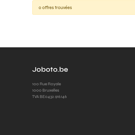
0 offres trouvées
Joboto.be
100 Rue Royale
1000 Bruxelles
TVA BE0432.916.146