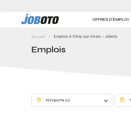
Skip to main content
OFFRES D'EMPLOI
Emplois à Olloy-sur-Viroin - Joboto
Accueil
Emplois
N'importe où