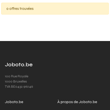
0 offres trouvées
Joboto.be
100 Rue Royale
1000 Bruxelles
TVA BE0432.916.146
Joboto.be
À propos de Joboto.be