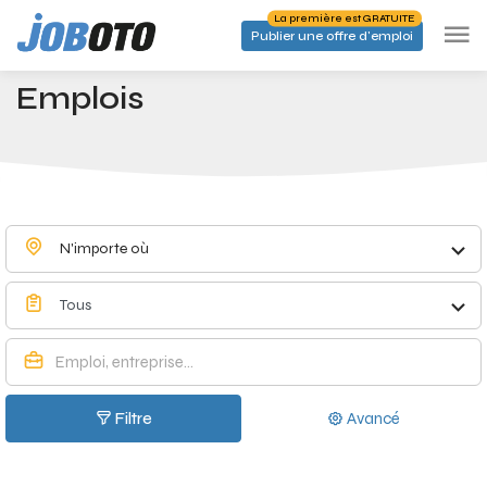
Skip to main content
La première est GRATUITE
Publier une offre d'emploi
Emplois à Neerpelt - Joboto
Accueil
Emplois
N'importe où
Tous
Filtre
Avancé