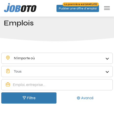
Skip to main content
La première est GRATUITE
Publier une offre d'emploi
Emplois à Muno - Joboto
Accueil
Emplois
N'importe où
Tous
Filtre
Avancé