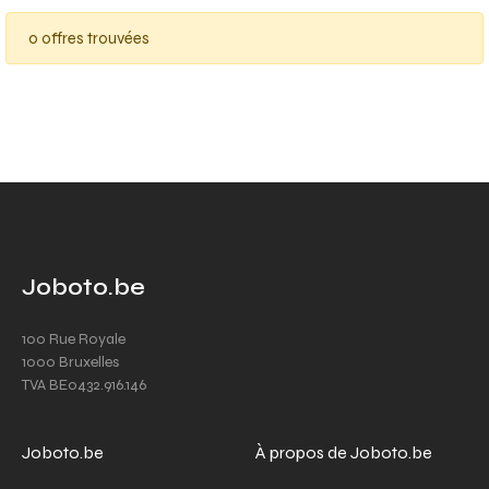
0 offres trouvées
Joboto.be
100 Rue Royale
1000 Bruxelles
TVA BE0432.916.146
Joboto.be
À propos de Joboto.be