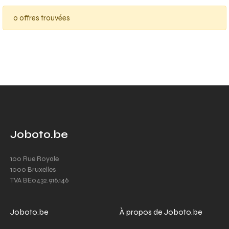
0 offres trouvées
Joboto.be
100 Rue Royale
1000 Bruxelles
TVA BE0432.916.146
Joboto.be
À propos de Joboto.be