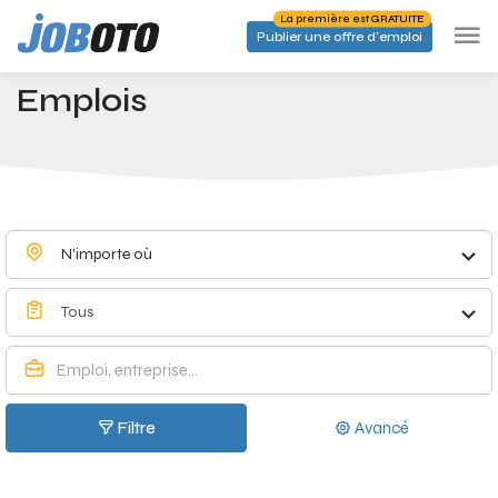
Skip to main content
La première est GRATUITE
Publier une offre d'emploi
Emplois à Merksem - Joboto
Accueil
Emplois
N'importe où
Tous
Filtre
Avancé