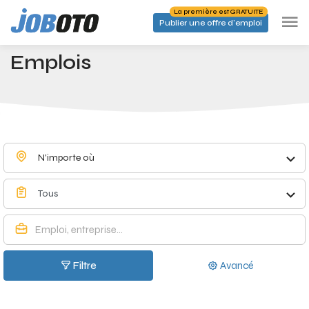
Skip to main content
La première est GRATUITE
Publier une offre d'emploi
Emplois à Melen - Joboto
Accueil
Emplois
N'importe où
Tous
Filtre
Avancé