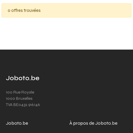
0 offres trouvées
Joboto.be
100 Rue Royale
1000 Bruxelles
TVA BE0432.916.146
Joboto.be
À propos de Joboto.be