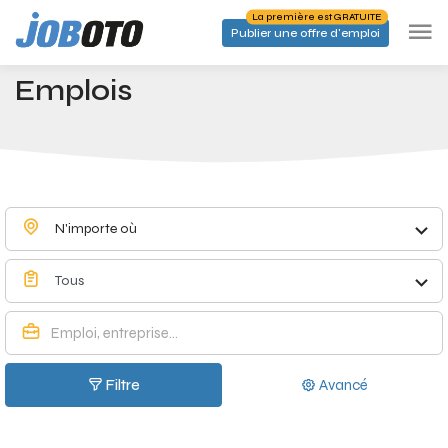
Skip to main content
La première est GRATUITE
Publier une offre d'emploi
Emplois à Meer - Joboto
Accueil
Emplois
N'importe où
Tous
Filtre
Avancé