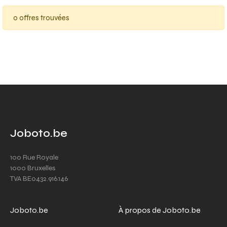
0 offres trouvées
Joboto.be
100 Rue Royale
1000 Bruxelles
TVA BE0432.916.146
Joboto.be
À propos de Joboto.be