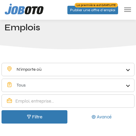
Skip to main content
La première est GRATUITE
Publier une offre d'emploi
Emplois à Martouzin-Neuville - Joboto
Accueil
Emplois
N'importe où
Tous
Filtre
Avancé