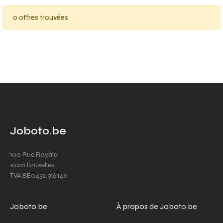
0 offres trouvées
Joboto.be
100 Rue Royale
1000 Bruxelles
TVA BE0432.916.146
Joboto.be
À propos de Joboto.be