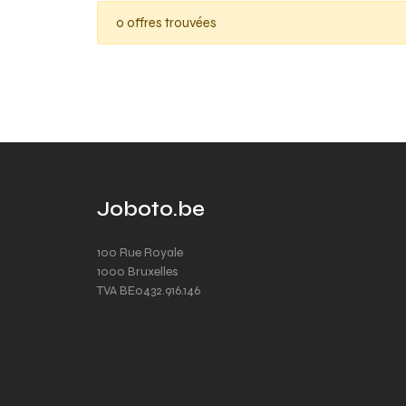
0 offres trouvées
Joboto.be
100 Rue Royale
1000 Bruxelles
TVA BE0432.916.146