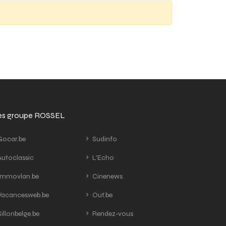
tes groupe ROSSEL
ocar.be
Sudinfo
utoclassic
L'Echo
mmovlan.be
Cinenews
acancesweb.be
Out.be
illonbelge.be
Rendez-vous