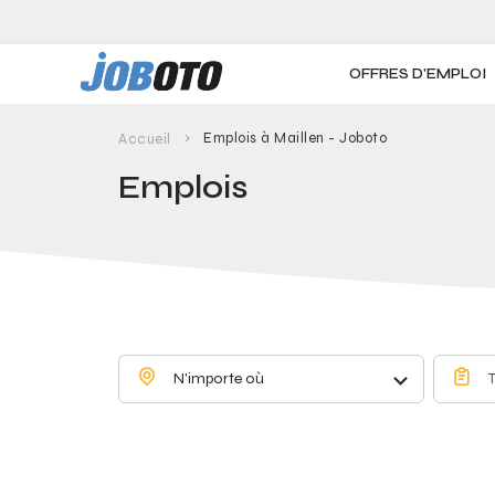
Skip to main content
OFFRES D'EMPLOI
Emplois à Maillen - Joboto
Accueil
Emplois
N'importe où