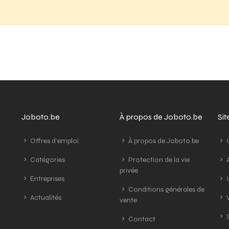
Joboto.be
À propos de Joboto.be
Si
Offres d'emploi
À propos de Joboto.be
G
Catégories
Protection de la vie
A
privée
Entreprises
I
Conditions générales de
Actualités
V
vente
S
Contact