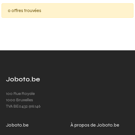
0 offres trouvées
Joboto.be
100 Rue Royale
1000 Bruxelles
TVA BE0432.916.146
Joboto.be
À propos de Joboto.be