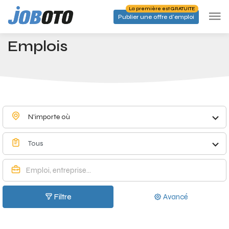
Skip to main content
La première est GRATUITE
Publier une offre d'emploi
Emplois à Huise - Joboto
Accueil
Emplois
N'importe où
Tous
Filtre
Avancé