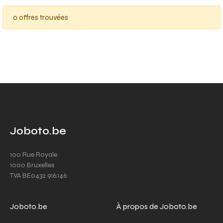
0 offres trouvées
Joboto.be
100 Rue Royale
1000 Bruxelles
TVA BE0432.916.146
Joboto.be
À propos de Joboto.be