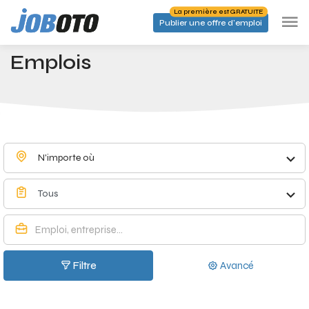
Skip to main content
La première est GRATUITE
Publier une offre d'emploi
Emplois à Hour - Joboto
Accueil
Emplois
N'importe où
Tous
Filtre
Avancé