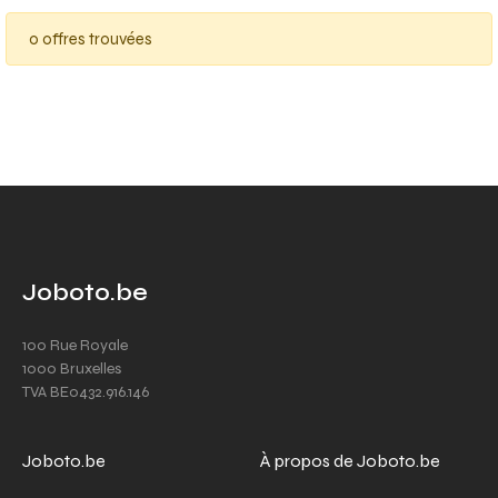
0 offres trouvées
Joboto.be
100 Rue Royale
1000 Bruxelles
TVA BE0432.916.146
Joboto.be
À propos de Joboto.be