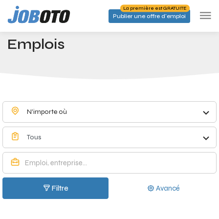
Skip to main content
La première est GRATUITE
Publier une offre d'emploi
Emplois à Hoogstraten - Joboto
Accueil
Emplois
N'importe où
Tous
Filtre
Avancé