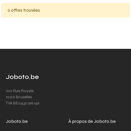
0 offres trouvées
Joboto.be
100 Rue Royale
1000 Bruxelles
TVA BE0432.916.146
Joboto.be
À propos de Joboto.be