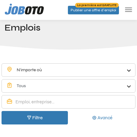
Skip to main content
La première est GRATUITE
Publier une offre d'emploi
Emplois à Hives - Joboto
Accueil
Emplois
N'importe où
Tous
Filtre
Avancé