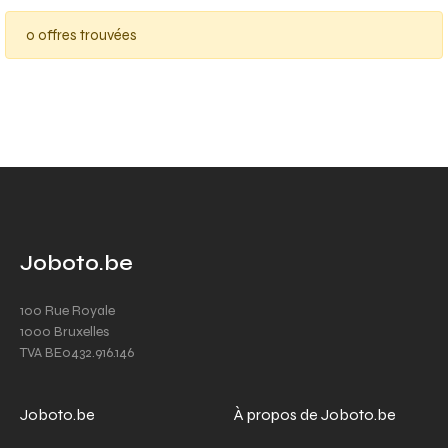
0 offres trouvées
Joboto.be
100 Rue Royale
1000 Bruxelles
TVA BE0432.916.146
Joboto.be
À propos de Joboto.be