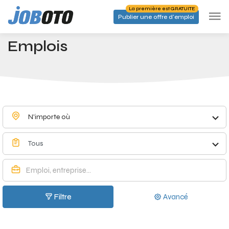
Skip to main content
La première est GRATUITE
Publier une offre d'emploi
Emplois à Hever - Joboto
Accueil
Emplois
N'importe où
Tous
Filtre
Avancé