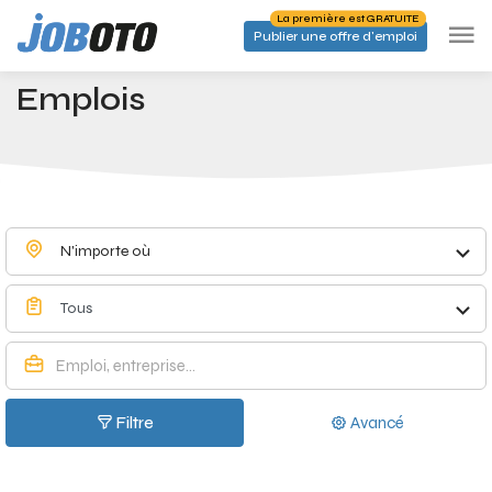
Skip to main content
La première est GRATUITE
Publier une offre d'emploi
Emplois à Herne - Joboto
Accueil
Emplois
N'importe où
Tous
Filtre
Avancé