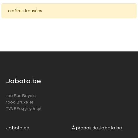
0 offres trouvées
Joboto.be
100 Rue Royale
1000 Bruxelles
TVA BE0432.916.146
Joboto.be
À propos de Joboto.be