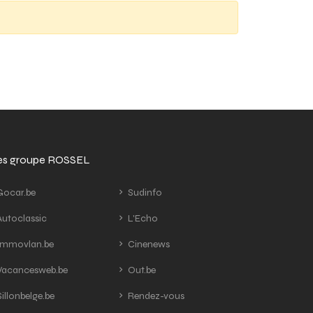
tes groupe ROSSEL
ocar.be
Sudinfo
utoclassic
L'Echo
mmovlan.be
Cinenews
acancesweb.be
Out.be
illonbelge.be
Rendez-vous