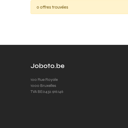
0 offres trouvées
Joboto.be
100 Rue Royale
1000 Bruxelles
TVA BE0432.916.146