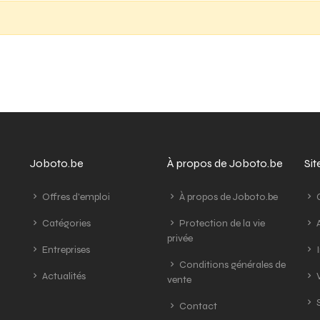
Joboto.be
À propos de Joboto.be
Si
Offres d'emploi
À propos de Joboto.be
G
Catégories
Protection de la vie
A
privée
Entreprises
I
Conditions générales de
Actualités
V
vente
S
Contact