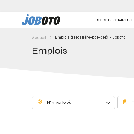
Skip to main content
OFFRES D'EMPLOI
Emplois à Hastière-par-delà - Joboto
Accueil
Emplois
N'importe où