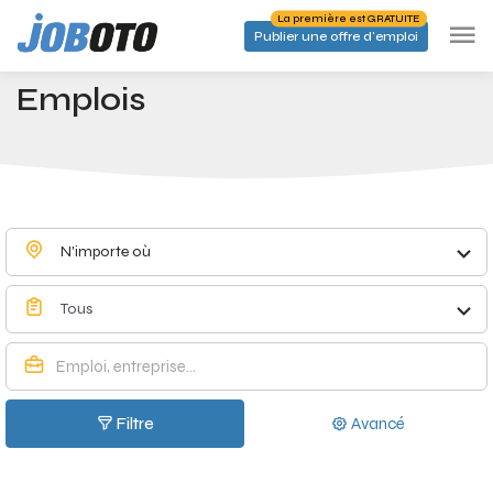
Skip to main content
La première est GRATUITE
Publier une offre d'emploi
Emplois à Halleux - Joboto
Accueil
Emplois
N'importe où
Tous
Filtre
Avancé