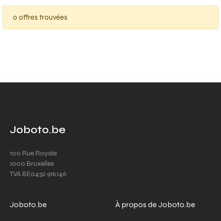
0 offres trouvées
Joboto.be
100 Rue Royale
1000 Bruxelles
TVA BE0432.916.146
Joboto.be
À propos de Joboto.be