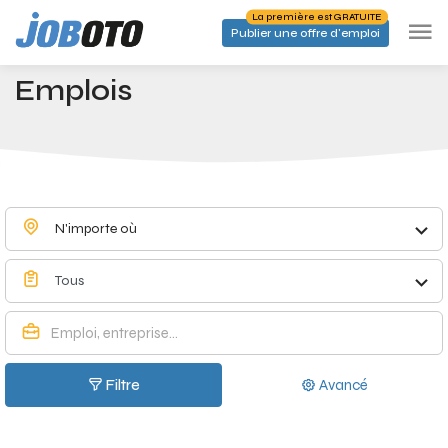
Skip to main content
La première est GRATUITE
Publier une offre d'emploi
Emplois à Foy-Notre-Dame - Joboto
Accueil
Emplois
N'importe où
Tous
Filtre
Avancé