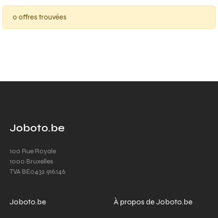
0 offres trouvées
Joboto.be
100 Rue Royale
1000 Bruxelles
TVA BE0432.916.146
Joboto.be
À propos de Joboto.be