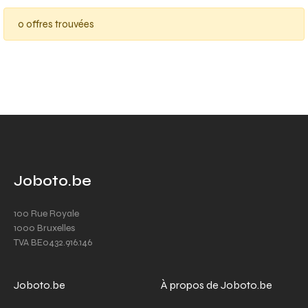
0 offres trouvées
Joboto.be
100 Rue Royale
1000 Bruxelles
TVA BE0432.916.146
Joboto.be
À propos de Joboto.be