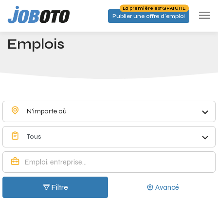
Skip to main content
La première est GRATUITE
Publier une offre d'emploi
Emplois à Forchies-la-Marche - Joboto
Accueil
Emplois
N'importe où
Tous
Filtre
Avancé