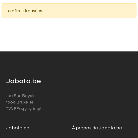
0 offres trouvées
Joboto.be
100 Rue Royale
1000 Bruxelles
TVA BE0432.916.146
Joboto.be
À propos de Joboto.be