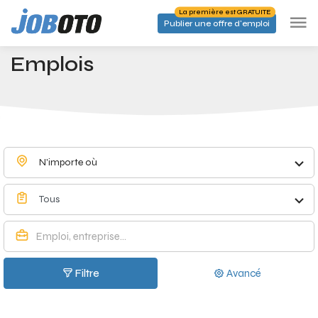
Skip to main content
La première est GRATUITE
Publier une offre d'emploi
Emplois à Fléron - Joboto
Accueil
Emplois
N'importe où
Tous
Filtre
Avancé