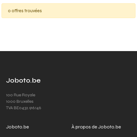
0 offres trouvées
Joboto.be
100 Rue Royale
1000 Bruxelles
TVA BE0432.916.146
Joboto.be
À propos de Joboto.be