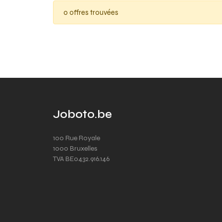
0 offres trouvées
Joboto.be
100 Rue Royale
1000 Bruxelles
TVA BE0432.916.146