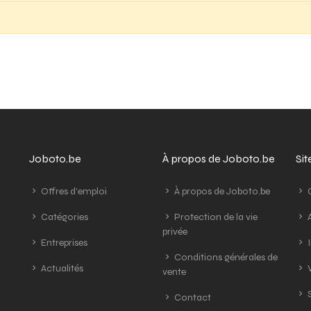
Joboto.be
À propos de Joboto.be
Si
Offres d'emploi
À propos de Joboto.be
G
Catégories
Protection de la vie
A
privée
Entreprises
I
Conditions générales de
Actualités
V
vente
S
Contact