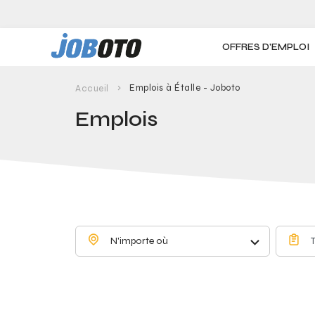
Skip to main content
OFFRES D'EMPLOI
Emplois à Étalle - Joboto
Accueil
Emplois
N'importe où