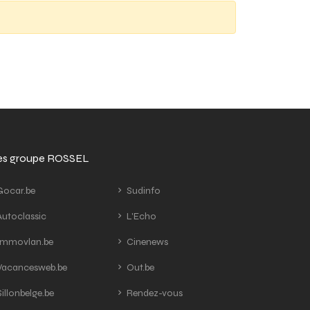
tes groupe ROSSEL
ocar.be
Sudinfo
utoclassic
L'Echo
mmovlan.be
Cinenews
acancesweb.be
Out.be
illonbelge.be
Rendez-vous