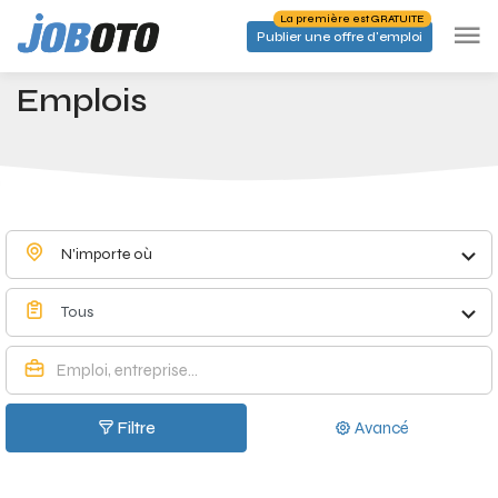
Skip to main content
La première est GRATUITE
Publier une offre d'emploi
Emplois à Eksel - Joboto
Accueil
Emplois
N'importe où
Tous
Filtre
Avancé