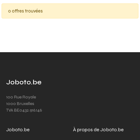
0 offres trouvées
Joboto.be
100 Rue Royale
1000 Bruxelles
TVA BE0432.916.146
Joboto.be
À propos de Joboto.be