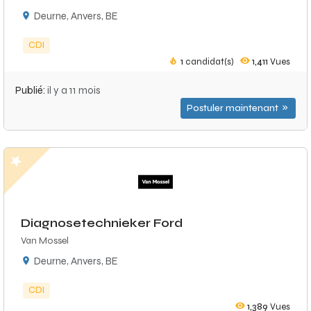
Deurne, Anvers, BE
CDI
1
candidat(s)
1,411
Vues
Publié:
il y a 11 mois
Postuler maintenant
Diagnosetechnieker Ford
Van Mossel
Deurne, Anvers, BE
CDI
1,389
Vues