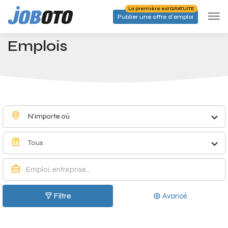
Skip to main content
La première est GRATUITE
Publier une offre d'emploi
Emplois à Deurne - Joboto
Accueil
Emplois
N'importe où
Tous
Filtre
Avancé