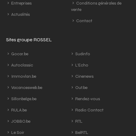
Entreprises
Conditions générales de
vente
Actualités
Contact
Sites groupe ROSSEL
Gocar.be
Sudinfo
Autoclassic
L'Echo
Immovlan.be
Cinenews
Vacancesweb.be
Out.be
Sillonbelge.be
Rendez-vous
RULA.be
Radio Contact
JOBBO.be
RTL
Le Soir
BelRTL