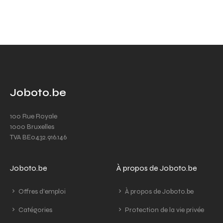
Joboto.be
100 Rue Royale
1000 Bruxelles
TVA BE0432.916.146
Joboto.be
À propos de Joboto.be
Offres d'emploi
À propos de Joboto.be
Catégories
Protection de la vie privée