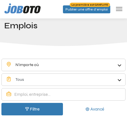
Skip to main content
La première est GRATUITE
Publier une offre d'emploi
Emplois à Cordes - Joboto
Accueil
Emplois
N'importe où
Tous
Filtre
Avancé