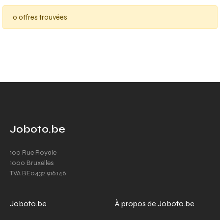
0 offres trouvées
Joboto.be
100 Rue Royale
1000 Bruxelles
TVA BE0432.916.146
Joboto.be
À propos de Joboto.be