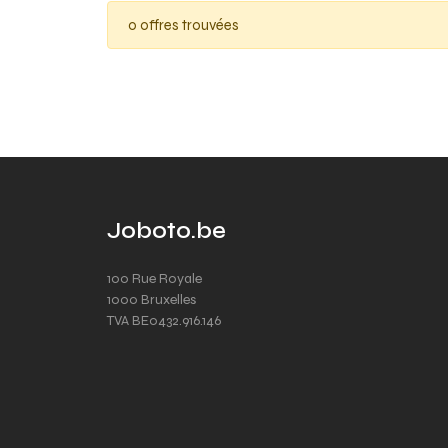
0 offres trouvées
Joboto.be
100 Rue Royale
1000 Bruxelles
TVA BE0432.916.146