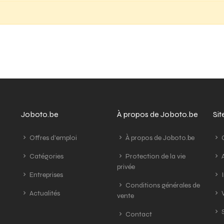
Joboto.be
À propos de Joboto.be
Si
Offres d'emploi
À propos de Joboto.be
G
Catégories
Protection de la vie
A
privée
Entreprises
I
Conditions générales de
Actualités
V
vente
S
Contact