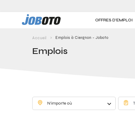
Skip to main content
OFFRES D'EMPLOI
Emplois à Ciergnon - Joboto
Accueil
Emplois
N'importe où