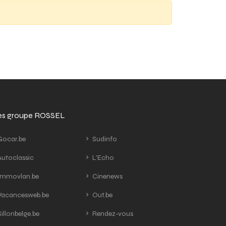
tes groupe ROSSEL
ocar.be
Sudinfo
utoclassic
L'Echo
mmovlan.be
Cinenews
acancesweb.be
Out.be
illonbelge.be
Rendez-vous