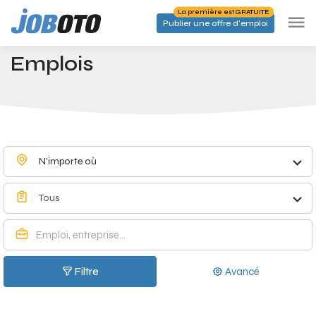
Skip to main content
La première est GRATUITE
Publier une offre d'emploi
Emplois à Borgloon - Joboto
Accueil
Emplois
N'importe où
Tous
Filtre
Avancé