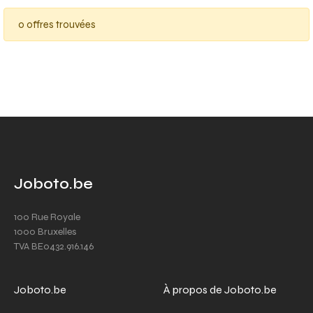
0 offres trouvées
Joboto.be
100 Rue Royale
1000 Bruxelles
TVA BE0432.916.146
Joboto.be
À propos de Joboto.be